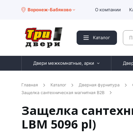
Воронеж-Бабяково
О компании
К
Каталог
Двери межкомнатные, арки
Две
Главная
Каталог
Дверная фурнитура
Защелка сантехническая магнитная B2B
Защелка сантехни
LBM 5096 pl)