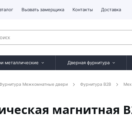
аталог
Вызвать замерщика
Контакты
Доставка
ри металлические
Дверная фурнитура
Фурнитура Межкомнатные двери
Фурнитура B2B
Мех
ческая магнитная B2