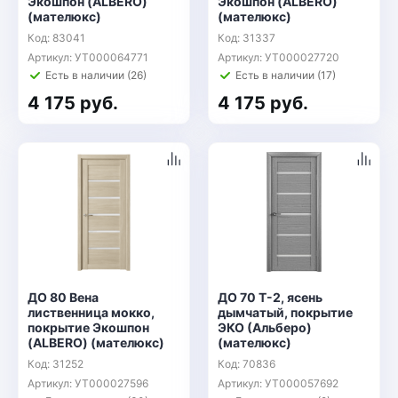
Экошпон (ALBERO)
Экошпон (ALBERO)
(мателюкс)
(мателюкс)
Код: 83041
Код: 31337
Артикул: УТ000064771
Артикул: УТ000027720
Есть в наличии (26)
Есть в наличии (17)
4 175 руб.
4 175 руб.
ДО 80 Вена
ДО 70 Т-2, ясень
лиственница мокко,
дымчатый, покрытие
покрытие Экошпон
ЭКО (Альберо)
(ALBERO) (мателюкс)
(мателюкс)
Код: 31252
Код: 70836
Артикул: УТ000027596
Артикул: УТ000057692