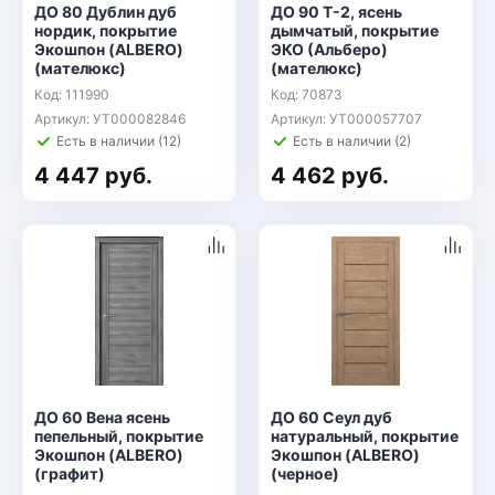
ДО 80 Дублин дуб
ДО 90 Т-2, ясень
нордик, покрытие
дымчатый, покрытие
Экошпон (ALBERO)
ЭКО (Альберо)
(мателюкс)
(мателюкс)
Код: 111990
Код: 70873
Артикул: УТ000082846
Артикул: УТ000057707
Есть в наличии (12)
Есть в наличии (2)
4 447 руб.
4 462 руб.
ДО 60 Вена ясень
ДО 60 Сеул дуб
пепельный, покрытие
натуральный, покрытие
Экошпон (ALBERO)
Экошпон (ALBERO)
(графит)
(черное)