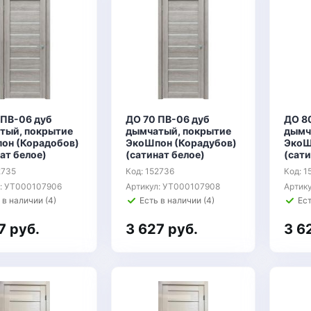
 ПВ-06 дуб
ДО 70 ПВ-06 дуб
ДО 8
тый, покрытие
дымчатый, покрытие
дымч
он (Корадобов)
ЭкоШпон (Корадубов)
ЭкоШ
ат белое)
(сатинат белое)
(сати
2735
Код: 152736
Код: 1
л: УТ000107906
Артикул: УТ000107908
Артик
 в наличии (4)
Есть в наличии (4)
Ест
7 руб.
3 627 руб.
3 6