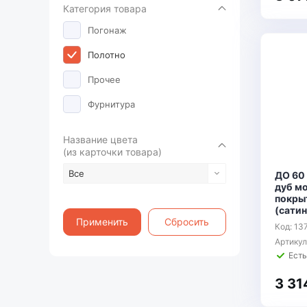
Категория товара
Погонаж
Полотно
Прочее
Фурнитура
Название цвета
(из карточки товара)
Все
ДО 60
дуб м
покры
(сатин
Применить
Сбросить
Код: 13
Артику
Есть
3 31