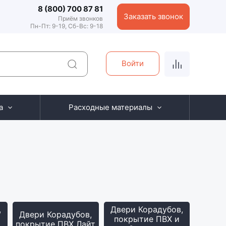
8 (800) 700 87 81
Заказать звонок
Приём звонков
Пн-Пт: 9-19, Сб-Вс: 9-18
Войти
а
Расходные материалы
,
Двери Корадубов,
Двери Корадубов,
,
покрытие ПВХ и
покрытие ПВХ Лайт