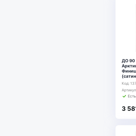
ДО 90
Аркти
Финиш
(сатин
Код: 13
Артику
Есть
3 58