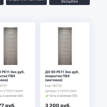
Экошпон
 РЕ11 Эко дуб,
ДО 90 РЕ11 Эко дуб,
ытие ПВХ
покрытие ПВХ
овое)
(матовое)
60751
Код: 160752
ул: УТ000112640
Артикул: УТ000112641
ь в наличии (40)
Есть в наличии (10)
77 руб.
3 200 руб.