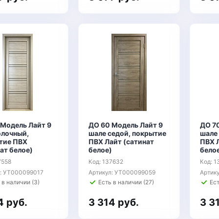
 Модель Лайт 9
ДО 60 Модель Лайт 9
ДО 7
олочный,
шале седой, покрытие
шале
тие ПВХ
ПВХ Лайт (сатинат
ПВХ 
ат белое)
белое)
бело
7558
Код: 137632
Код: 
л: УТ000099017
Артикул: УТ000099059
Артик
 в наличии (3)
Есть в наличии (27)
Ест
4 руб.
3 314 руб.
3 3