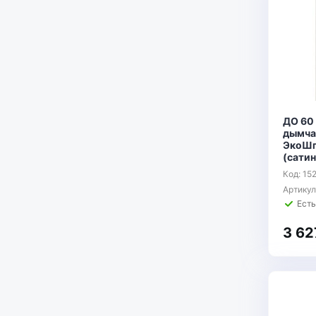
ДО 60
дымча
ЭкоШп
(сатин
Код: 15
Артику
Есть
3 62