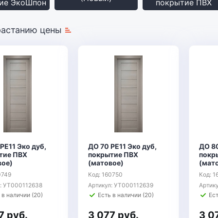
ие ЭкоШпон
покрытие ПВХ
растанию цены
РЕ11 Эко дуб,
ДО 70 РЕ11 Эко дуб,
ДО 80
тие ПВХ
покрытие ПВХ
покр
вое)
(матовое)
(мат
0749
Код: 160750
Код: 1
: УТ000112638
Артикул: УТ000112639
Артик
 в наличии (20)
Есть в наличии (20)
Ест
7 руб.
3 077 руб.
3 0