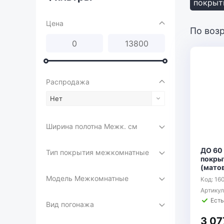
покрыт
Цена
По воз
Распродажа
Нет
Ширина полотна Межк. см
ДО 60 
Тип покрытия межкомнатные
покры
(мато
Модель Межкомнатные
Код: 16
Артикул
Есть
Вид погонажа
3 07