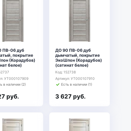
0 ПВ-06 дуб
ДО 90 ПВ-06 дуб
атый, покрытие
дымчатый, покрытие
пон (Корадубов)
ЭкоШпон (Корадубов)
нат белое)
(сатинат белое)
52737
Код: 152738
ул: УТ000107909
Артикул: УТ000107910
ь в наличии (2)
Есть в наличии (1)
27 руб.
3 627 руб.