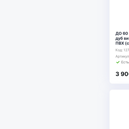
ДО 60
дуб ви
ПВХ (
Код: 12
Артику
Есть
3 90