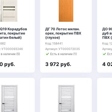
 Q19 Корадубов
ДГ 70 Лотос милан.
ДО 9
нта, покрытие
орех, покрытие ПВХ
дуб в
сатин белый)
(глухое)
ПВХ 
7682
Код: 158441
Код: 1
л: УТ000093246
Артикул: УТ000072035
Артик
 в наличии (5)
Есть в наличии (1)
Ест
0 руб.
3 972 руб.
4 0