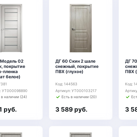
 Модель 02
ДГ 60 Скин 2 шале
ДГ 70
к, покрытие
снежный, покрытие
снеж
-пленка
ПВХ (глухое)
ПВХ (
ат белое)
7381
Код: 144563
Код: 
л: УТ000098890
Артикул: УТ000103217
Артик
 в наличии (24)
Есть в наличии (20)
Ест
1 руб.
3 589 руб.
3 5