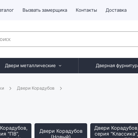
аталог
Вызвать замерщика
Контакты
Доставка
Двери металлические
Дверная фурнитур
ки
Двери Корадубов
Корадубов,
Двери Корадубов
Двери Корадубов
ия "ПВ",
серия "Классика"
(Новый)