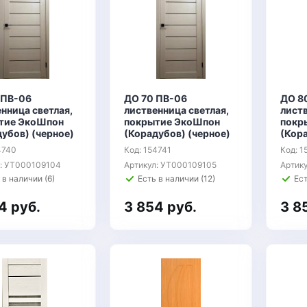
 ПВ-06
ДО 70 ПВ-06
ДО 8
нница светлая,
лиственница светлая,
листв
тие ЭкоШпон
покрытие ЭкоШпон
покр
убов) (черное)
(Корадубов) (черное)
(Кора
4740
Код: 154741
Код: 1
л: УТ000109104
Артикул: УТ000109105
Артик
 в наличии (6)
Есть в наличии (12)
Ест
4 руб.
3 854 руб.
3 8