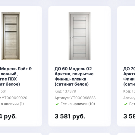
 Модель Лайт 9
ДО 60 Модель 02
ДО 7
олочный,
Арктик, покрытие
Аркт
тие ПВХ
Финиш-пленка
Фини
ат белое)
(сатинат белое)
(сати
7561
Код: 137379
Код: 1
л: УТ000099020
Артикул: УТ000098888
Артик
 в наличии (1)
Есть в наличии (10)
Ест
4 руб.
3 581 руб.
3 5