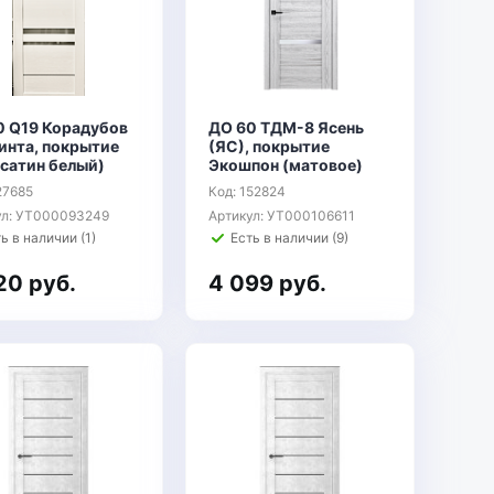
0 Q19 Корадубов
ДО 60 ТДМ-8 Ясень
инта, покрытие
(ЯС), покрытие
(сатин белый)
Экошпон (матовое)
27685
Код: 152824
ул: УТ000093249
Артикул: УТ000106611
ь в наличии (1)
Есть в наличии (9)
20 руб.
4 099 руб.