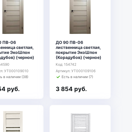
0 ПВ-06
ДО 90 ПВ-06
енница светлая,
лиственница светлая,
ытие ЭкоШпон
покрытие ЭкоШпон
дубов) (черное)
(Корадубов) (черное)
54590
Код: 154742
ул: УТ000109010
Артикул: УТ000109106
ь в наличии (38)
Есть в наличии (7)
54 руб.
3 854 руб.