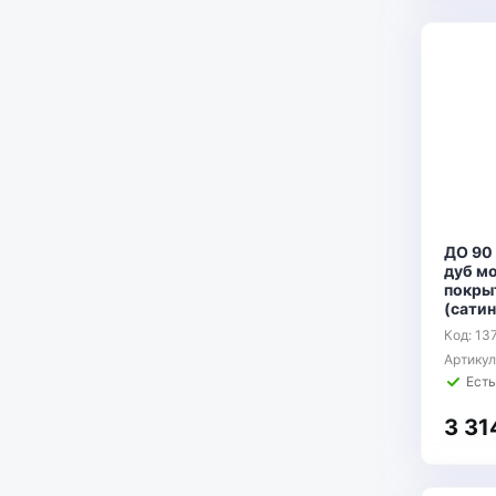
ДО 90
дуб м
покры
(сатин
Код: 13
Артику
Есть
3 31