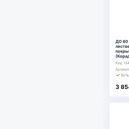
ДО 60
листве
покры
(Корад
Код: 15
Артику
Есть
3 85