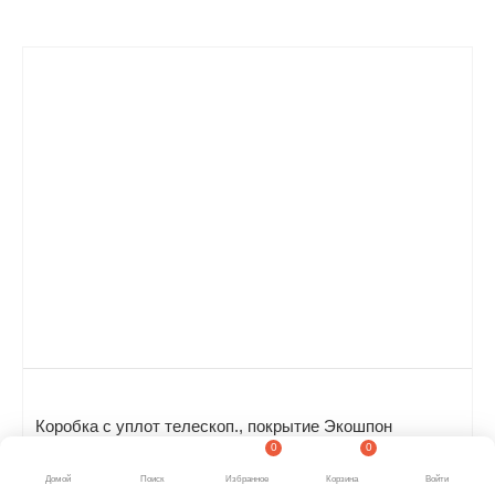
Коробка с уплот телескоп., покрытие Экошпон
0
0
(ALBERO) (ясень пепельный, 70*28, 2070)
Домой
Поиск
Избранное
Корзина
Войти
Подробнее