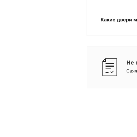
Какие двери м
Не 
Свяж