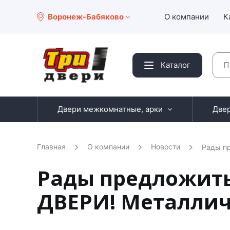
Воронеж-Бабяково
О компании
К
Каталог
Двери межкомнатные, арки
Две
Главная
О компании
Новости
Рады пр
Рады предложить
ДВЕРИ! Металличе