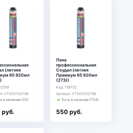
Пена
ессиональная
профессиональная
л (летняя
Соудал (летняя
иум 65 820мл
Премиум 65 820мл
)
(273))
52559
Код: 158752
ул: УТ000102796
Артикул: УТ000102796
ь в наличии (23)
Есть в наличии (734)
 руб.
550 руб.