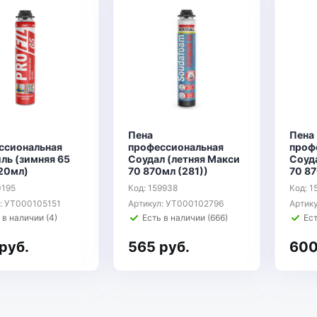
Пена
Пена
ссиональная
профессиональная
проф
ль (зимняя 65
Соудал (летняя Макси
Соуд
20мл)
70 870мл (281))
70 87
0195
Код: 159938
Код: 1
: УТ000105151
Артикул: УТ000102796
Артик
 в наличии (4)
Есть в наличии (666)
Ест
руб.
565 руб.
600