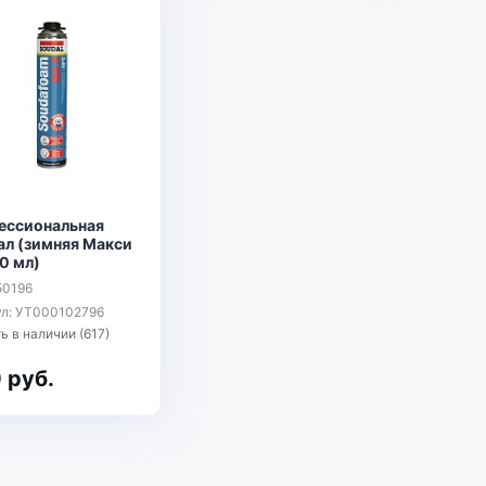
ессиональная
ал (зимняя Макси
0 мл)
50196
ул: УТ000102796
ь в наличии (617)
 руб.