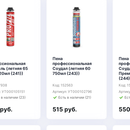
Пена
Пена
ссиональная
профессиональная
проф
ль (летняя 65
Соудал (летняя 60
Соуда
20мл (241))
750мл (243))
Прем
(244)
7938
Код: 152563
Код: 1
: УТ000105151
Артикул: УТ000102796
Артик
 в наличии (23)
Есть в наличии (21)
Ест
руб.
515 руб.
550