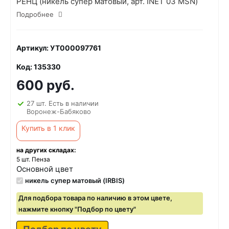
РЕНЦ (никель супер матовый, арт. INET 03 MSN)
Подробнее
Артикул: УТ000097761
Код: 135330
600 руб.
27 шт. Есть в наличии
Воронеж-Бабяково
Купить в 1 клик
на других складах:
5 шт. Пенза
Основной цвет
никель супер матовый (IRBIS)
Для подбора товара по наличию в этом цвете,
нажмите кнопку "Подбор по цвету"