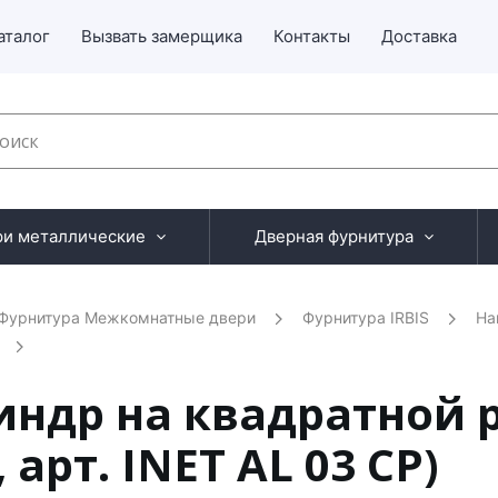
аталог
Вызвать замерщика
Контакты
Доставка
ри металлические
Дверная фурнитура
Фурнитура Межкомнатные двери
Фурнитура IRBIS
На
индр на квадратной 
арт. INET AL 03 CP)