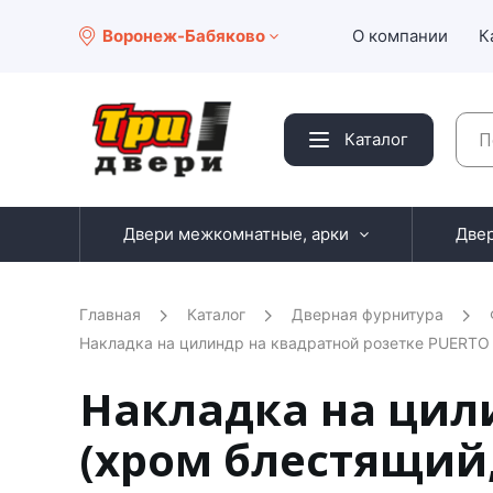
Воронеж-Бабяково
О компании
К
Каталог
Двери межкомнатные, арки
Две
Главная
Каталог
Дверная фурнитура
Накладка на цилиндр на квадратной розетке PUERTO
Накладка на цил
(хром блестящий, 