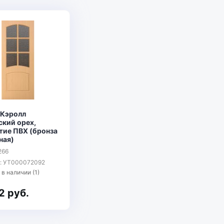
 Кэролл
ский орех,
тие ПВХ (бронза
ная)
266
л: УТ000072092
 в наличии (1)
2 руб.