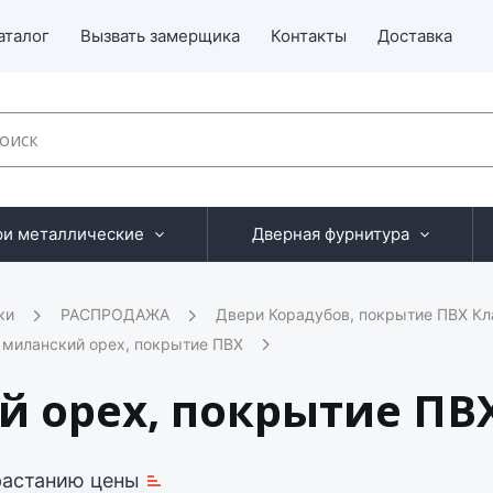
аталог
Вызвать замерщика
Контакты
Доставка
ри металлические
Дверная фурнитура
ки
РАСПРОДАЖА
Двери Корадубов, покрытие ПВХ Кл
 миланский орех, покрытие ПВХ
й орех, покрытие ПВ
растанию цены