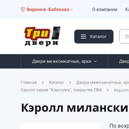
Воронеж-Бабяково
О компании
К
Каталог
Двери межкомнатные, арки
Две
Главная
Каталог
Двери межкомнатные, ар
Кэролл серия "Классика", покрытие ПВХ
Кэролл
Кэролл милански
По воз