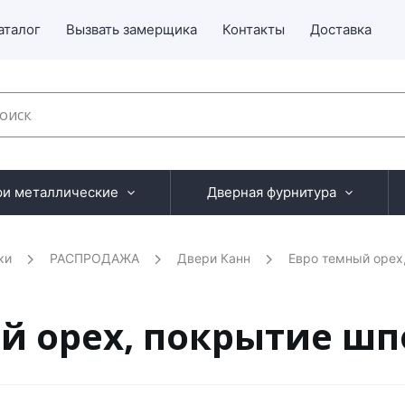
аталог
Вызвать замерщика
Контакты
Доставка
ри металлические
Дверная фурнитура
ки
РАСПРОДАЖА
Двери Канн
Евро темный орех
й орех, покрытие шп