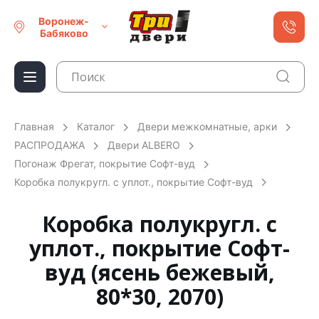
Воронеж-
Бабяково
Главная
Каталог
Двери межкомнатные, арки
РАСПРОДАЖА
Двери ALBERO
Погонаж Фрегат, покрытие Софт-вуд
Коробка полукругл. с уплот., покрытие Софт-вуд
Коробка полукругл. с
уплот., покрытие Софт-
вуд (ясень бежевый,
80*30, 2070)