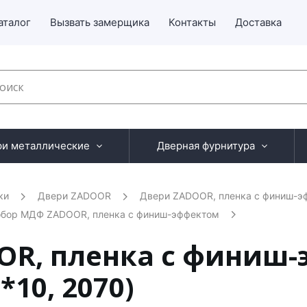
аталог
Вызвать замерщика
Контакты
Доставка
ри металлические
Дверная фурнитура
ки
Двери ZADOOR
Двери ZADOOR, пленка с финиш-э
бор МДФ ZADOOR, пленка с финиш-эффектом
R, пленка с финиш
*10, 2070)