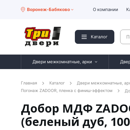
Воронеж-Бабяково
О компании
К
Каталог
Двери межкомнатные, арки
Две
Главная
Каталог
Двери межкомнатные, ар
Погонаж ZADOOR, пленка с финиш-эффектом
До
Добор МДФ ZADOO
(беленый дуб, 100