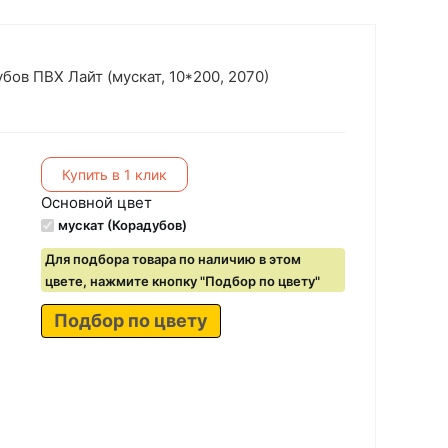
ов ПВХ Лайт (мускат, 10*200, 2070)
Купить в 1 клик
Основной цвет
мускат (Корадубов)
Для подбора товара по наличию в этом
цвете, нажмите кнопку "Подбор по цвету"
Подбор по цвету