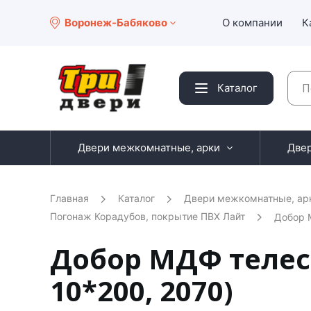
Воронеж-Бабяково
О компании
К
Каталог
Двери межкомнатные, арки
Две
Главная
Каталог
Двери межкомнатные, ар
Погонаж Корадубов, покрытие ПВХ Лайт
Добор 
Добор МДФ телес
10*200, 2070)