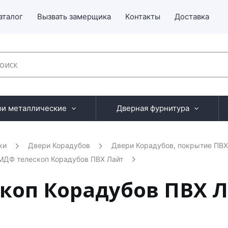
аталог
Вызвать замерщика
Контакты
Доставка
ри металлические
Дверная фурнитура
ки
Двери Корадубов
Двери Корадубов, покрытие ПВХ
МДФ телескоп Корадубов ПВХ Лайт
коп Корадубов ПВХ Л