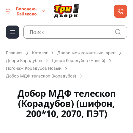
Воронеж-
Бабяково
Главная
Каталог
Двери межкомнатные, арки
Двери Корадубов
Двери Корадубов (Новый)
Погонаж Корадубов Новый
Добор МДФ телескоп (Корадубов)
Добор МДФ телескоп
(Корадубов) (шифон,
200*10, 2070, ПЭТ)