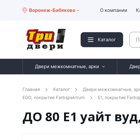
Воронеж-Бабяково
О компании
К
Каталог
Двери межкомнатные, арки
Две
Главная
Каталог
Двери межкомнатные, ар
EGO, покрытие Farbspektrum
E1, покрытие Farbs
ДО 80 E1 уайт ву