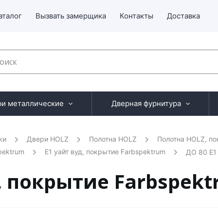
аталог
Вызвать замерщика
Контакты
Доставка
ри металлические
Дверная фурнитура
ки
Двери HOLZ
Полотна HOLZ
Полотна HOLZ, по
pektrum
E1 уайт вуд, покрытие Farbspektrum
ДО 80 E1
д, покрытие Farbspek