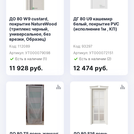
ДО 80 W9 custard,
ДГ 80 U9 кашемир
покрытие NatureWood
белый, покрытие PVC
(триплекс черный,
(исполнение 1м , КП)
универсальное, без
врезки, Образец)
Код: 112089
Код: 93297
Артикул: УТ000079098
Артикул: УТ000072151
Есть в наличии (1)
Есть в наличии (2)
11 928 руб.
12 474 руб.
ДО 80 Т5 ясень жемчуг,
ДО 80 S16 ясень