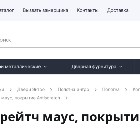
аталог
Вызвать замерщика
Контакты
Доставка
ри металлические
Дверная фурнитура
ки
Двери Энтро
Полотна Энтро
Полотна
Ко
 маус, покрытие Antiscratch
рейтч маус, покрытие