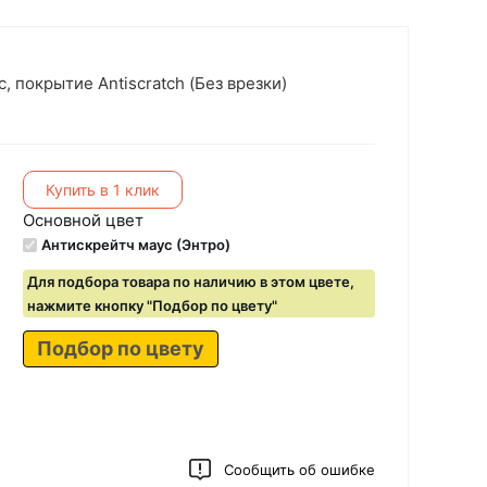
, покрытие Antiscratch (Без врезки)
Купить в 1 клик
Основной цвет
Антискрейтч маус (Энтро)
Для подбора товара по наличию в этом цвете,
нажмите кнопку "Подбор по цвету"
Подбор по цвету
Сообщить об ошибке