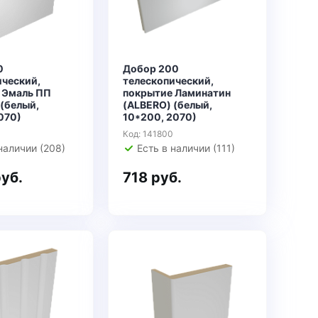
0
Добор 200
ический,
телескопический,
 Эмаль ПП
покрытие Ламинатин
(белый,
(ALBERO) (белый,
070)
10*200, 2070)
Код: 141800
наличии (208)
Есть в наличии (111)
руб.
718 руб.