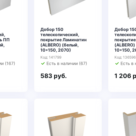
Добор 150
Добор 15
ий,
телескопический,
телескоп
ь ПП
покрытие Ламинатин
покрытие
й,
(ALBERO) (белый,
(ALBERO) 
10*150, 2070)
10*150, 2
Код: 141799
Код: 136596
ии (167)
Есть в наличии (67)
Есть в 
583 руб.
1 206 