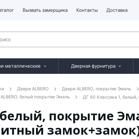
аталог
Вызвать замерщика
Контакты
Доставка
ри металлические
Дверная фурнитура
ки
Двери ALBERO
Двери ALBERO, покрытие Эмаль
 ALBERO, белый покрытие Эмаль
ДГ 60 Классика 1, белый,
, белый, покрытие Эма
нитный замок+замок