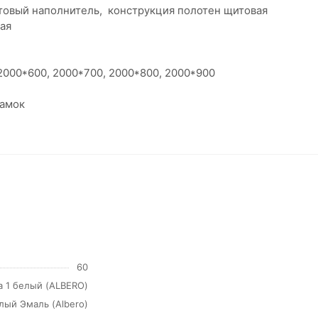
товый наполнитель, конструкция полотен щитовая
ая
000*600, 2000*700, 2000*800, 2000*900
замок
60
а 1 белый (ALBERO)
лый Эмаль (Albero)