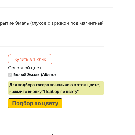
крытие Эмаль (глухое,с врезкой под магнитный
Купить в 1 клик
Основной цвет
Белый Эмаль (Albero)
Для подбора товара по наличию в этом цвете,
нажмите кнопку "Подбор по цвету"
Подбор по цвету