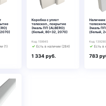
т
Коробка с уплот
Наличник
рытие
телескоп., покрытие
телескоп
ERO)
Эмаль ПП (ALBERO)
Эмаль ПП
 2070)
(белый, 80*32, 2070)
(белый, 2
Код: 159945
Код: 139290
и (1)
Есть в наличии (284)
Есть в 
1 334 руб.
783 ру