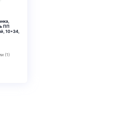
нка,
ь ПП
й, 10*34,
и (1)