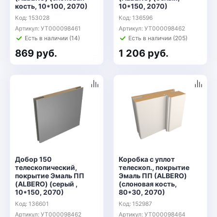
кость, 10*100, 2070)
10*150, 2070)
Код: 153028
Код: 136596
Артикул: УТ000098461
Артикул: УТ000098462
Есть в наличии (14)
Есть в наличии (205)
869 руб.
1 206 руб.
Добор 150
Коробка с уплот
телескопический,
телескоп., покрытие
покрытие Эмаль ПП
Эмаль ПП (ALBERO)
(ALBERO) (серый ,
(слоновая кость,
10*150, 2070)
80*30, 2070)
Код: 136601
Код: 152987
Артикул: УТ000098462
Артикул: УТ000098464