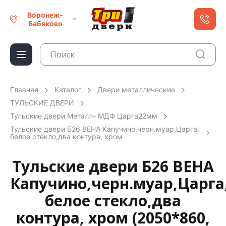
Воронеж-
Бабяково
Главная
Каталог
Двери металлические
ТУЛЬСКИЕ ДВЕРИ
Тульские двери Металл- МДФ Царга22мм
Тульские двери Б26 ВЕНА Капучино,черн.муар,Царга,
белое стекло,два контура, хром
Тульские двери Б26 ВЕНА
Капучино,черн.муар,Царга
белое стекло,два
контура, хром (2050*860,