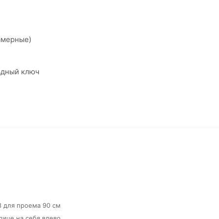
амерные)
ьдный ключ
8 для проема 90 см
улице на себя влево