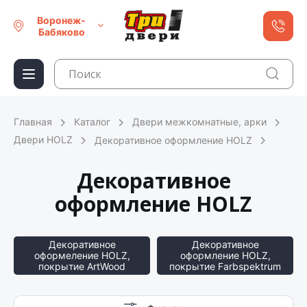
Воронеж-
Бабяково
Главная
Каталог
Двери межкомнатные, арки
Двери HOLZ
Декоративное оформление HOLZ
Декоративное
оформление HOLZ
Декоративное
Декоративное
оформеление HOLZ,
оформление HOLZ,
покрытие ArtWood
покрытие Farbspektrum