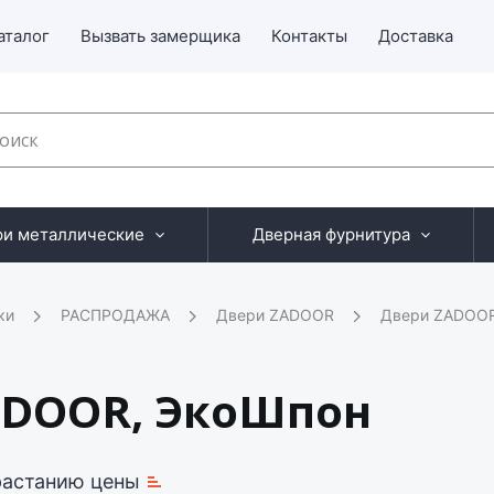
аталог
Вызвать замерщика
Контакты
Доставка
ри металлические
Дверная фурнитура
ки
РАСПРОДАЖА
Двери ZADOOR
Двери ZADOOR,
ADOOR, ЭкоШпон
растанию цены