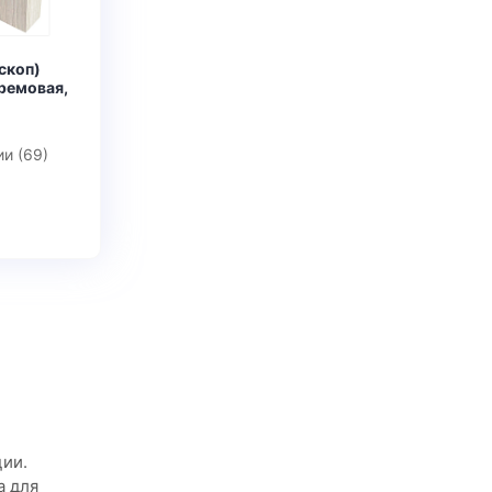
скоп)
ремовая,
ии (69)
ии.
а для