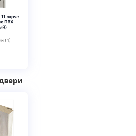
11 ларче
ие ПВХ
ый)
и (4)
 двери