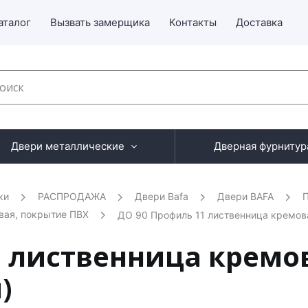
аталог
Вызвать замерщика
Контакты
Доставка
Двери металлические
Дверная фурнитур
ки
РАСПРОДАЖА
Двери Bafa
Двери BAFA
П
вая, покрытие ПВХ
ДО 90 Профиль 11 лиственница кремов
1 лиственница кремо
)