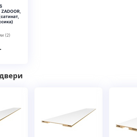
S
 ZADOOR,
сатинат,
ссика)
и (2)
.
 двери