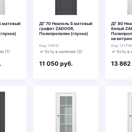
S матовый
ДГ 70 Неаполь S матовый
ДГ 80 Не
,
графит ZADOOR,
белый ZA
глухое)
Полипропилен (глухое)
Полипроп
на витрин
Код: 136121
Код: 131708
и (1)
Есть в наличии (3)
Есть в 
.
11 050 руб.
13 862