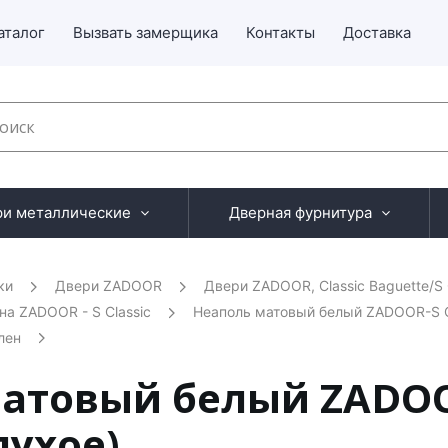
аталог
Вызвать замерщика
Контакты
Доставка
ри металлические
Дверная фурнитура
ки
Двери ZADOOR
Двери ZADOOR, Classic Baguette/S 
на ZADOOR - S Classic
Неаполь матовый белый ZADOOR-S C
лен
 матовый белый ZADO
лухое)