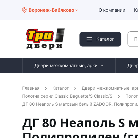
Воронеж-Бабяково
О компании
К
Каталог
Двери межкомнатные, арки
Две
Главная
Каталог
Двери межкомнатные, ар
Полотна серии Classic Baguette/S Classic/S
Полот
ДГ 80 Неаполь S матовый белый ZADOOR, Полипропи
ДГ 80 Неаполь S
Полипропилен (г