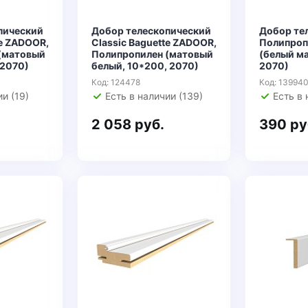
пический
Добор телескопический
Добор те
te ZADOOR,
Classic Baguette ZADOOR,
Полипроп
(матовый
Полипропилен (матовый
(белый ма
 2070)
белый, 10*200, 2070)
2070)
Код: 124478
Код: 13994
и (19)
Есть в наличии (139)
Есть в 
2 058 руб.
390 ру