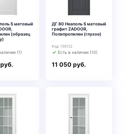
аполь S матовый
ДГ 80 Неаполь S матовый
DOOR,
графит ZADOOR,
илен (образец
Полипропилен (глухое)
у)
Код: 136122
наличии (1)
Есть в наличии (10)
 руб.
11 050 руб.