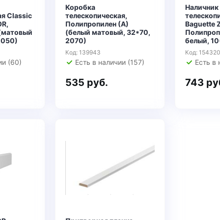
Коробка
Наличник
я Classic
телескопическая,
телескопи
OR,
Полипропилен (А)
Baguette
(матовый
(белый матовый, 32*70,
Полипроп
2050)
2070)
белый, 1
Код: 139943
Код: 15432
ии (60)
Есть в наличии (157)
Есть в 
535 руб.
743 ру