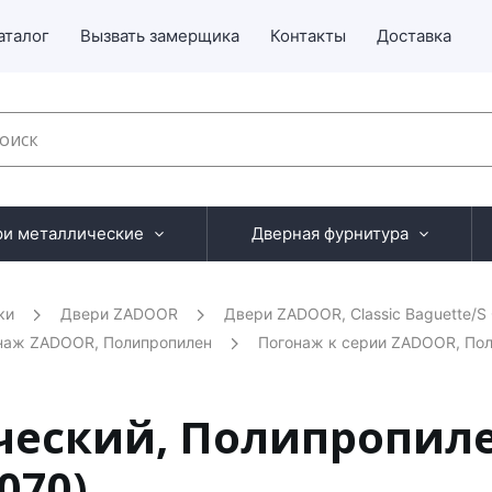
аталог
Вызвать замерщика
Контакты
Доставка
ри металлические
Дверная фурнитура
ки
Двери ZADOOR
Двери ZADOOR, Classic Baguette/S 
наж ZADOOR, Полипропилен
Погонаж к серии ZADOOR, Пол
ческий, Полипропиле
070)