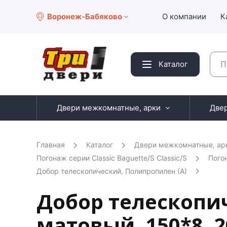
Воронеж-Бабяково
О компании
К
Каталог
Двери межкомнатные, арки
Две
Главная
Каталог
Двери межкомнатные, ар
Погонаж серии Classic Baguette/S Classic/S
Пого
Добор телескопический, Полипропилен (А)
Добор телескопи
матовый, 150*8, 2