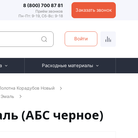
8 (800) 700 87 81
Заказать звонок
Приём звонков
Пн-Пт: 9-19, Сб-Вс: 9-18
Войти
а
Расходные материалы
Полотна Корадубов Новый
 Эмаль
ль (АБС черное)