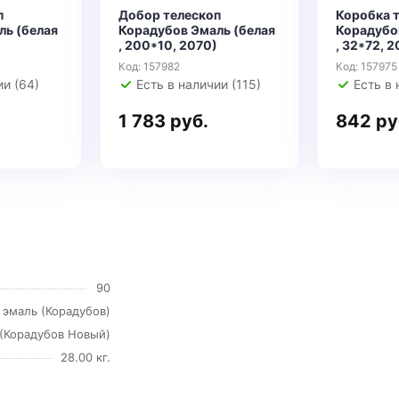
п
Добор телескоп
Коробка 
ль (белая
Корадубов Эмаль (белая
Корадубо
, 200*10, 2070)
, 32*72, 
Код: 157982
Код: 157975
ии (64)
Есть в наличии (115)
Есть в 
1 783 руб.
842 ру
90
 эмаль (Корадубов)
 (Корадубов Новый)
28.00 кг.