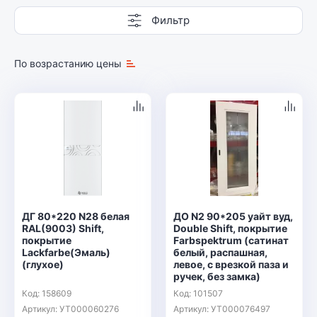
Фильтр
По возрастанию цены
ДГ 80*220 N28 белая
ДО N2 90*205 уайт вуд,
RAL(9003) Shift,
Double Shift, покрытие
покрытие
Farbspektrum (сатинат
Lackfarbе(Эмаль)
белый, распашная,
(глухое)
левое, с врезкой паза и
ручек, без замка)
Код: 158609
Код: 101507
Артикул: УТ000060276
Артикул: УТ000076497