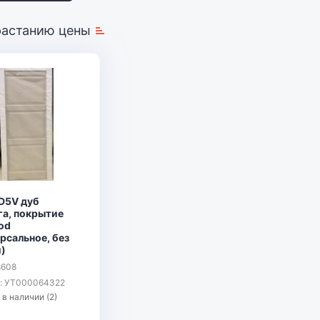
растанию цены
 D5V дуб
га, покрытие
od
рсальное, без
и)
8608
л: УТ000064322
 в наличии (2)