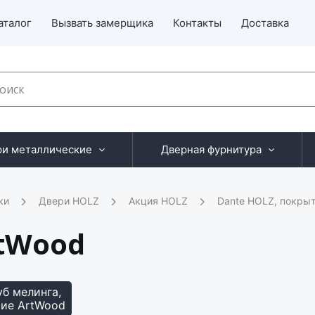
аталог
Вызвать замерщика
Контакты
Доставка
ри металлические
Дверная фурнитура
ки
Двери HOLZ
Акция HOLZ
Dante HOLZ, покрыт
rtWood
б мелинга,
ие ArtWood