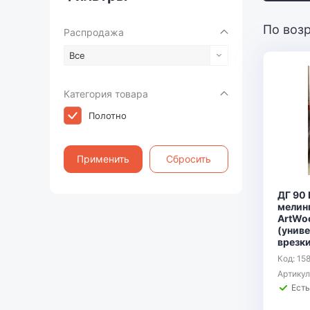
По воз
Распродажа
Все
Категория товара
Полотно
Применить
Сбросить
ДГ 90
мелин
ArtWo
(униве
врезк
Код: 15
Артику
Есть