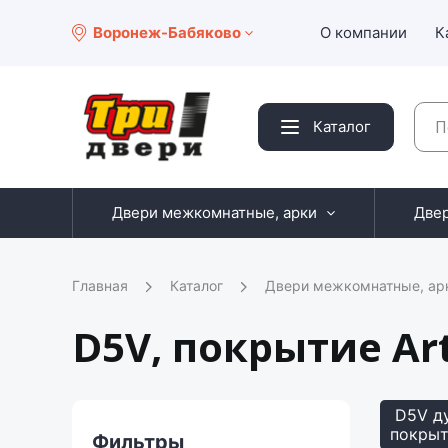
Воронеж-Бабяково
О компании
К
Каталог
Двери межкомнатные, арки
Две
Главная
Каталог
Двери межкомнатные, ар
D5V, покрытие A
D5V ду
покрыт
Фильтры