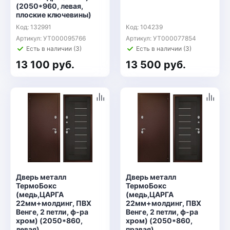
(2050*960, левая,
плоские ключевины)
Код: 132991
Код: 104239
Артикул: УТ000095766
Артикул: УТ000077854
Есть в наличии (3)
Есть в наличии (3)
13 100 руб.
13 500 руб.
Дверь металл
Дверь металл
ТермоБокс
ТермоБокс
(медь,ЦАРГА
(медь,ЦАРГА
22мм+молдинг, ПВХ
22мм+молдинг, ПВХ
Венге, 2 петли, ф-ра
Венге, 2 петли, ф-ра
хром) (2050*860,
хром) (2050*860,
левая)
правая)