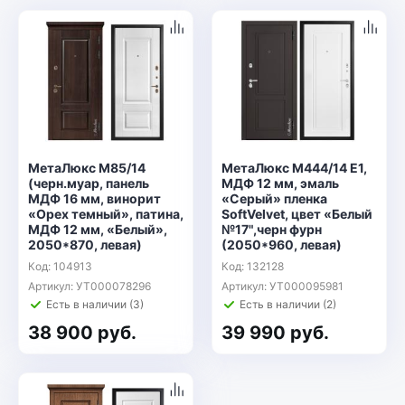
МетаЛюкс М85/14
МетаЛюкс М444/14 E1,
(черн.муар, панель
МДФ 12 мм, эмаль
МДФ 16 мм, винорит
«Серый» пленка
«Орех темный», патина,
SoftVelvet, цвет «Белый
МДФ 12 мм, «Белый»,
№17",черн фурн
2050*870, левая)
(2050*960, левая)
Код: 104913
Код: 132128
Артикул: УТ000078296
Артикул: УТ000095981
Есть в наличии (3)
Есть в наличии (2)
38 900 руб.
39 990 руб.